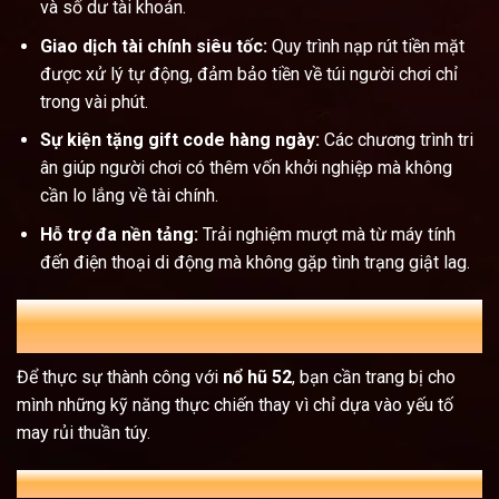
và số dư tài khoản.
Giao dịch tài chính siêu tốc:
Quy trình nạp rút tiền mặt
được xử lý tự động, đảm bảo tiền về túi người chơi chỉ
trong vài phút.
Sự kiện tặng gift code hàng ngày:
Các chương trình tri
ân giúp người chơi có thêm vốn khởi nghiệp mà không
cần lo lắng về tài chính.
Hỗ trợ đa nền tảng:
Trải nghiệm mượt mà từ máy tính
đến điện thoại di động mà không gặp tình trạng giật lag.
Kỹ thuật quay hũ và chiến thuật săn Jackpot
chuyên sâu
Để thực sự thành công với
nổ hũ 52
, bạn cần trang bị cho
mình những kỹ năng thực chiến thay vì chỉ dựa vào yếu tố
may rủi thuần túy.
Thao tác chuẩn xác tại trang chủ Sunwin