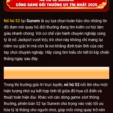
Nổ hũ 52
tại
Sunwin
là sự lựa chọn hoàn hảo cho những tín
đồ đam mê quay hũ đổi thưởng đang tìm kiếm cơ hội làm
giàu nhanh chóng. Với cơ chế vận hành chuyên nghiệp cùng
tỷ lệ nổ Jackpot vượt trội, trò chơi này không chỉ mang lại
niềm vui giải trí mà còn là nơi khẳng định bản lĩnh của các
tay chơi chuyên nghiệp. Hãy cùng tìm hiểu chi tiết bí kíp chiến
thắng ngay sau đây.
Vì sao nổ hũ 52 Sunwin luôn dẫn đầu xu hướng
hiện nay
Trong thị trường giải trí trực tuyến,
nổ hũ 52
nổi lên như một
hiện tượng nhờ sự kết hợp tinh tế giữa đồ họa cổ điển và
thuật toán hiện đại. Khác với các dòng game slot thông
thường, phiên bản 52 tại Sunwin chú trọng vào việc tối ưu
hóa tỷ lệ thắng cho người chơi, giúp mỗi vòng quay trở nên