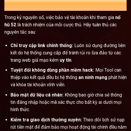
Những lưu ý sống còn về an toàn thông tin khi
chơi nổ hũ
Trong kỷ nguyên số, việc bảo vệ tài khoản khi tham gia
nổ
hũ 52
là trách nhiệm của mỗi cược thủ. Hãy tuân thủ các
nguyên tắc sau:
Chỉ truy cập link chính thống:
Luôn sử dụng đường liên
kết do hệ thống cung cấp để tránh rủi ro lừa đảo từ các
trang web giả mạo kém
uy tín
.
Tuyệt đối không dùng phần mềm hack:
Mọi Tool can
thiệp vào kết quả đều bị hệ thống
an ninh mạng
phát hiện
và khóa tài khoản vĩnh viễn.
Bảo mật dữ liệu cá nhân:
Không bao giờ chia sẻ thông
tin đăng nhập hoặc mã xác thực cho bất kỳ ai dưới mọi
hình thức.
Kiểm tra giao dịch thường xuyên:
Theo dõi lịch sử nạp
rút tiền mặt để đảm bảo mọi hoạt động tài chính đều nằm