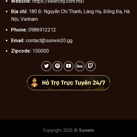
Website:
https://beercity.com.mx/
Địa chỉ:
180 Đ. Nguyễn Chí Thanh, Láng Hạ, Đống Đa, Hà
Nội, Vietnam
Phone:
0986912212
Email:
contact@sunwin20.gg
Zipcode:
150000
Copyright 2026 ©
Sunwin