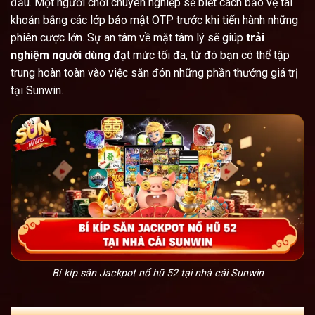
đầu. Một người chơi chuyên nghiệp sẽ biết cách bảo vệ tài
khoản bằng các lớp bảo mật OTP trước khi tiến hành những
phiên cược lớn. Sự an tâm về mặt tâm lý sẽ giúp
trải
nghiệm người dùng
đạt mức tối đa, từ đó bạn có thể tập
trung hoàn toàn vào việc săn đón những phần thưởng giá trị
tại Sunwin.
Bí kíp săn Jackpot nổ hũ 52 tại nhà cái Sunwin