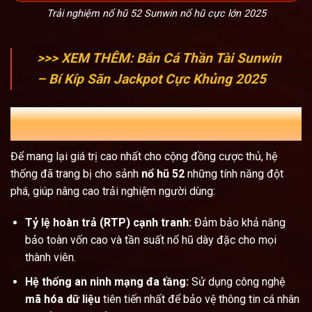
Trải nghiệm nổ hũ 52 Sunwin nổ hũ cực lớn 2025
>>> XEM THÊM:
Bắn Cá Thần Tài Sunwin
– Bí Kíp Săn Jackpot Cực Khủng 2025
Những ưu điểm vượt trội của sảnh nổ hũ 52 tại
Sunwin
Để mang lại giá trị cao nhất cho cộng đồng cược thủ, hệ
thống đã trang bị cho sảnh
nổ hũ 52
những tính năng đột
phá, giúp nâng cao trải nghiệm người dùng:
Tỷ lệ hoàn trả (RTP) cạnh tranh:
Đảm bảo khả năng
bảo toàn vốn cao và tần suất nổ hũ dày đặc cho mọi
thành viên.
Hệ thống an ninh mạng đa tầng:
Sử dụng công nghệ
mã hóa dữ liệu
tiên tiến nhất để bảo vệ thông tin cá nhân