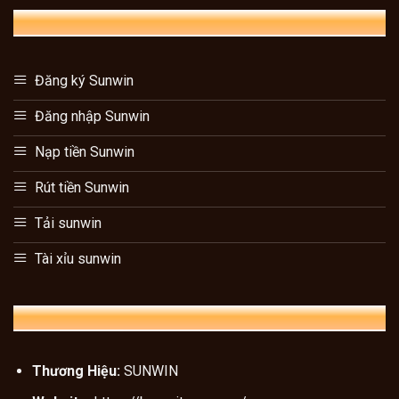
HƯỚNG DẪN SUNWIN
Đăng ký Sunwin
Đăng nhập Sunwin
Nạp tiền Sunwin
Rút tiền Sunwin
Tải sunwin
Tài xỉu sunwin
THÔNG TIN LIÊN HỆ
Thương Hiệu:
SUNWIN