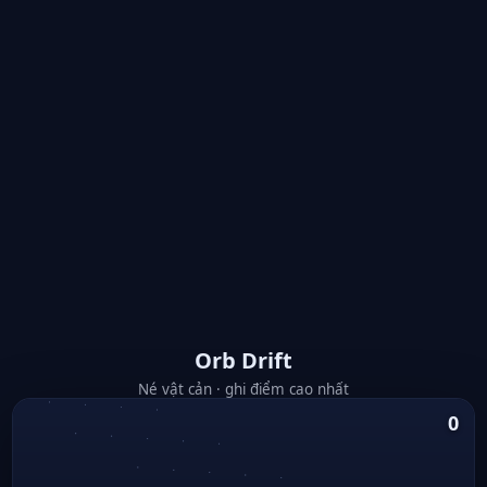
Orb Drift
Né vật cản · ghi điểm cao nhất
0