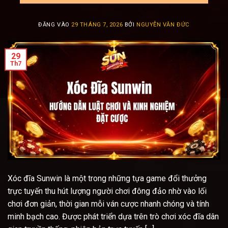
ĐĂNG VÀO
29 THÁNG 7, 2026
BỞI
NGUYỄN VĂN ĐỨC
29
Th7
Xóc đĩa Sunwin là một trong những tựa game đổi thưởng
trực tuyến thu hút lượng người chơi đông đảo nhờ vào lối
chơi đơn giản, thời gian mỗi ván cược nhanh chóng và tính
minh bạch cao. Được phát triển dựa trên trò chơi xóc đĩa dân