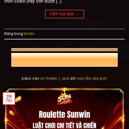
chơi Sicbo (hay còn được […]
TIẾP TỤC ĐỌC
→
Đăng trong
tin tức
TIN TỨC
Roulette Sunwin – Luật Chơi Chi Tiết Và
Chiến Thuật Đặt Cược
ĐĂNG VÀO
29 THÁNG 7, 2026
BỞI
NGUYỄN VĂN ĐỨC
29
Th7