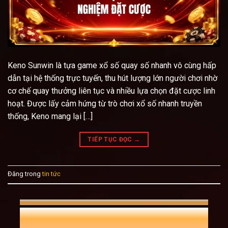
Keno Sunwin là tựa game xổ số quay số nhanh vô cùng hấp
dẫn tại hệ thống trực tuyến, thu hút lượng lớn người chơi nhờ
cơ chế quay thưởng liên tục và nhiều lựa chọn đặt cược linh
hoạt. Được lấy cảm hứng từ trò chơi xổ số nhanh truyền
thống, Keno mang lại […]
TIẾP TỤC ĐỌC
→
Đăng trong
tin tức
TIN TỨC
Hướng Dẫn Cách Chơi Mini Game Sunwin
Cho Người Mới