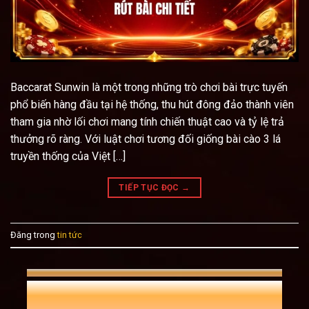
Baccarat Sunwin là một trong những trò chơi bài trực tuyến
phổ biến hàng đầu tại hệ thống, thu hút đông đảo thành viên
tham gia nhờ lối chơi mang tính chiến thuật cao và tỷ lệ trả
thưởng rõ ràng. Với luật chơi tương đối giống bài cào 3 lá
truyền thống của Việt […]
TIẾP TỤC ĐỌC
→
Đăng trong
tin tức
TÀI XỈU
Xóc Đĩa Sunwin – Hướng Dẫn Luật Chơi
Và Kinh Nghiệm Đặt Cược