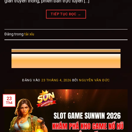
gian truyền thống, phiên bản trực tuyến […]
TIẾP TỤC ĐỌC
→
Đăng trong
tài xỉu
TIN TỨC
Slot Game Sunwin 2026: Khám Phá Kho
Game Nổ Hũ Đẳng Cấp
ĐĂNG VÀO
23 THÁNG 4, 2026
BỞI
NGUYỄN VĂN ĐỨC
23
Th4