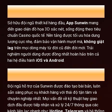
Giao diện đỉnh cao: Đồ họa 3D mượt mà, không giật
lag
Sở hữu đội ngũ thiết kế hàng đầu,
App Sunwin
mang
đến giao diện đồ họa 3D sắc nét, sống động theo tiêu
chuẩn Casino quốc tế. Nền tảng được tối ưu hóa dung
lượng cực nhẹ, đảm bảo vận hành mượt mà,
không giật
lag
trên mọi dòng máy từ đời cũ đến đời mới. Trải
nghiệm người dùng được đồng nhất hoàn hảo trên cả
hai hệ điều hành
iOS và Android
.
CSKH chuyên nghiệp: Hỗ trợ 24/7 qua Hotline,
Telegram, Live Chat
Đội ngũ hỗ trợ của Sunwin được đào tạo bài bản, luôn
sẵn sàng phục vụ khách hàng với thái độ tận tâm và
chuyên nghiệp nhất. Mọi vấn đề về kỹ thuật hay giao
dịch đều được tiếp nhận và xử lý 24/7 thông qua các
kênh liên lạc nhanh như:
Hotline, Telegram
và hệ thống