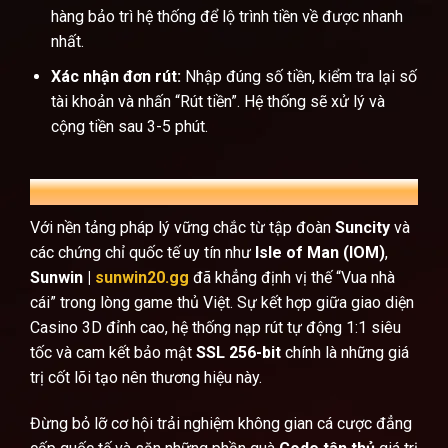
hàng bảo trì hệ thống để lộ trình tiền về được nhanh
nhất.
Xác nhận đơn rút:
Nhập đúng số tiền, kiểm tra lại số
tài khoản và nhấn “Rút tiền”. Hệ thống sẽ xử lý và
cộng tiền sau 3-5 phút.
Kết luận
Với nền tảng pháp lý vững chắc từ tập đoàn
Suncity
và
các chứng chỉ quốc tế uy tín như
Isle of Man (IOM)
,
Sunwin |
sunwin20.gg
đã khẳng định vị thế “Vua nhà
cái” trong lòng game thủ Việt. Sự kết hợp giữa giao diện
Casino 3D đỉnh cao, hệ thống nạp rút tự động 1:1 siêu
tốc và cam kết bảo mật
SSL 256-bit
chính là những giá
trị cốt lõi tạo nên thương hiệu này.
Đừng bỏ lỡ cơ hội trải nghiệm không gian cá cược đẳng