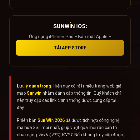
SUNWIN IOS:
Ứng dụng iPhone/iPad – Bảo mật Apple –
TẢI APP STORE
Lưu ý quan trọng:
Hiện nay có rất nhiều trang web giả
mạo
Sunwin
nhằm đánh cắp thông tin. Quý khách chỉ
nên truy cập các link chính thống được cung cấp tại
đây.
Phiên bản
Sun Win 2026
đã được tích hợp công nghệ
mã hóa SSL mới nhất, giúp vượt qua mọi rào cản từ
nhà mạng
Viettel, FPT, VNPT
. Nếu không truy cập được,