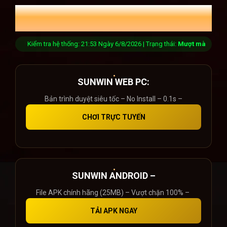
Link Tải Sunwin Chính Thức (Cập Nhật
02/2026)
Kiểm tra hệ thống:
21:53 Ngày 6/8/2026
| Trạng thái:
Mượt mà
SUNWIN WEB PC:
Bản trình duyệt siêu tốc – No Install – 0.1s –
CHƠI TRỰC TUYẾN
SUNWIN ANDROID –
File APK chính hãng (25MB) – Vượt chặn 100% –
TẢI APK NGAY