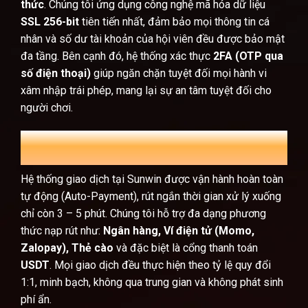
thức
. Chúng tôi ứng dụng công nghệ mã hóa dữ liệu
SSL 256-bit
tiên tiến nhất, đảm bảo mọi thông tin cá
nhân và số dư tài khoản của hội viên đều được bảo mật
đa tầng. Bên cạnh đó, hệ thống xác thực
2FA (OTP qua
số điện thoại)
giúp ngăn chặn tuyệt đối mọi hành vi
xâm nhập trái phép, mang lại sự an tâm tuyệt đối cho
người chơi.
Tốc độ nạp rút “thần tốc”: Đa dạng phương thức
thanh toán
Hệ thống giao dịch tại Sunwin được vận hành hoàn toàn
tự động (Auto-Payment), rút ngắn thời gian xử lý xuống
chỉ còn 3 – 5 phút. Chúng tôi hỗ trợ đa dạng phương
thức nạp rút như:
Ngân hàng, Ví điện tử (Momo,
Zalopay), Thẻ cào
và đặc biệt là cổng thanh toán
USDT
. Mọi giao dịch đều thực hiện theo tỷ lệ quy đổi
1:1, minh bạch, không qua trung gian và không phát sinh
phí ẩn.