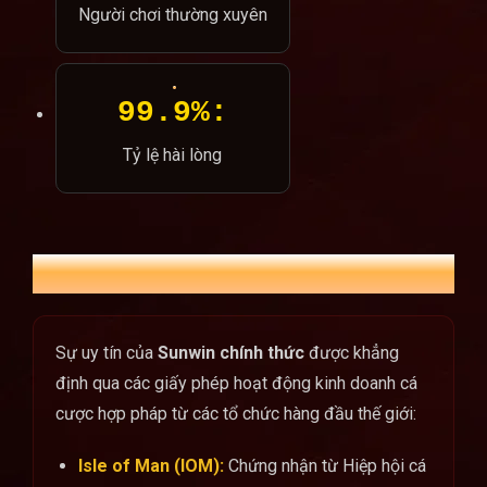
Người chơi thường xuyên
99.9%:
Tỷ lệ hài lòng
Tính pháp lý và Chứng nhận quốc tế
Sự uy tín của
Sunwin chính thức
được khẳng
định qua các giấy phép hoạt động kinh doanh cá
cược hợp pháp từ các tổ chức hàng đầu thế giới:
Isle of Man (IOM):
Chứng nhận từ Hiệp hội cá