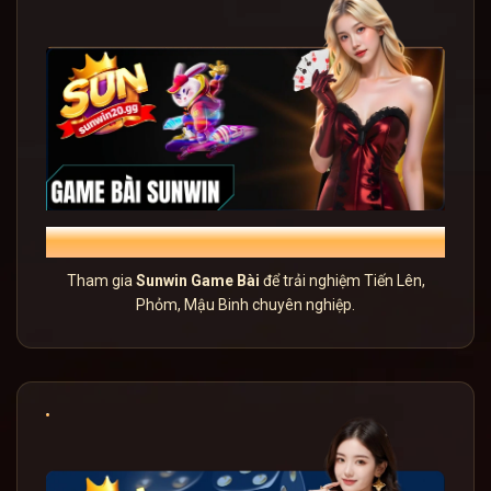
SUNWIN GAME BÀI
Tham gia
Sunwin Game Bài
để trải nghiệm Tiến Lên,
Phỏm, Mậu Binh chuyên nghiệp.