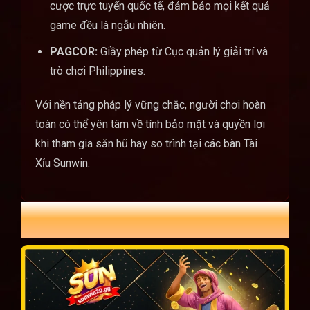
cược trực tuyến quốc tế, đảm bảo mọi kết quả
game đều là ngẫu nhiên.
PAGCOR:
Giầy phép từ Cục quản lý giải trí và
trò chơi Philippines.
Với nền tảng pháp lý vững chắc, người chơi hoàn
toàn có thể yên tâm về tính bảo mật và quyền lợi
khi tham gia săn hũ hay so trình tại các bàn
Tài
Xỉu Sunwin
.
Sunwin – Những giá trị cốt lõi làm nên
thương hiệu