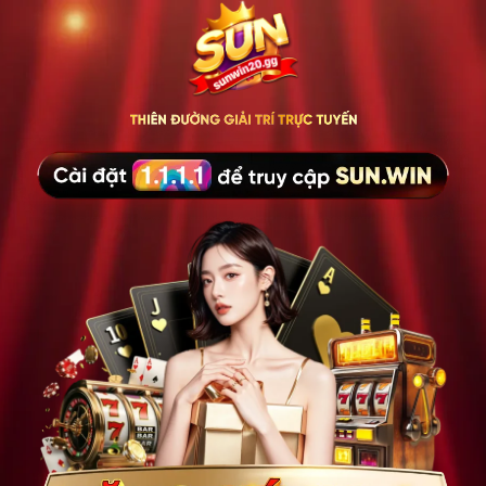
Bỏ
qua
nội
dung