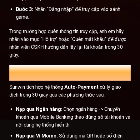
Bước 3:
Nhấn “Đăng nhập” để truy cập vào sảnh
game.
Trong trường hợp quên thông tin truy cập, anh em hãy
nhấn vào mục “Hỗ trợ” hoặc “Quên mật khẩu” để được
nhân viên CSKH hướng dẫn lấy lại tài khoản trong 30
giây.
Hướng dẫn nạp tiền Sunwin: An toàn và Tự động
24/7
Sunwin tích hợp hệ thống
Auto-Payment
xử lý giao
dịch trong 30 giây qua các phương thức sau:
Nạp qua Ngân hàng:
Chọn ngân hàng -> Chuyển
khoản qua Mobile Banking theo đúng số tài khoản và
nội dung hệ thống hiển thị.
Nạp qua Ví Momo:
Sử dụng mã QR hoặc số điện