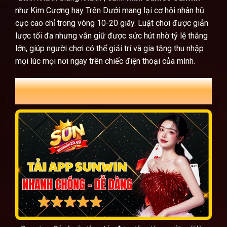
như Kim Cương hay Trên Dưới mang lại cơ hội nhân hũ
cực cao chỉ trong vòng 10-20 giây. Luật chơi được giản
lược tối đa nhưng vẫn giữ được sức hút nhờ tỷ lệ thắng
lớn, giúp người chơi có thể giải trí và gia tăng thu nhập
mọi lúc mọi nơi ngay trên chiếc điện thoại của mình.
Hướng dẫn thao tác cơ bản tại Sunwin cho
người mới bắt đầu