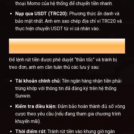
thoại Momo của hệ thống để chuyển tiền nhanh.
Nạp qua USDT (TRC20):
Phương thức ẩn danh và
bảo mật nhất. Anh em sao chép địa chỉ ví TRC20 và
thực hiện chuyển USDT từ ví cá nhân vào.
Cách rút tiền Sunwwin thắng cược: Tiền về túi trong
3-5 phút
Để lệnh rút tiền được phê duyệt “thần tốc” và tránh bị
treo đơn, anh em cần tuân thủ các lưu ý sau:
Tài khoản chính chủ:
Tên ngân hàng nhận tiền phải
trùng khớp với thông tin đã đăng ký trên hệ thống
Sunwin.
Kiểm tra điều kiện:
Đảm bảo hoàn thành đủ số vòng
cược theo yêu cầu (nếu đang tham gia chương trình
khuyến mãi).
Thời điểm rút:
Tránh rút tiền vào khung giờ ngân