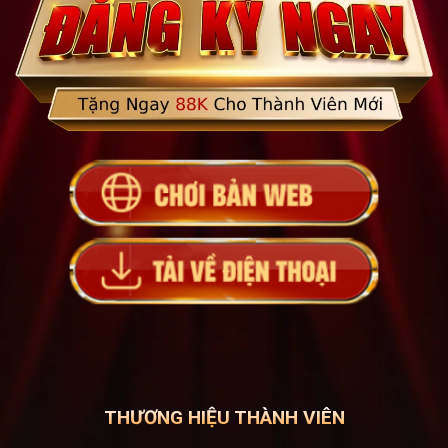
THƯƠNG HIỆU THÀNH VIÊN