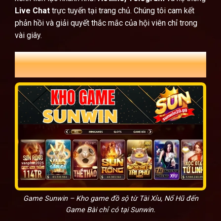
Live Chat
trực tuyến tại trang chủ. Chúng tôi cam kết
phản hồi và giải quyết thắc mắc của hội viên chỉ trong
vài giây.
Game Sunwin – Khám phá hệ sinh thái
game đổi thưởng 2026
Game Sunwin – Kho game đồ sộ từ Tài Xỉu, Nổ Hũ đến
Game Bài chỉ có tại Sunwin.