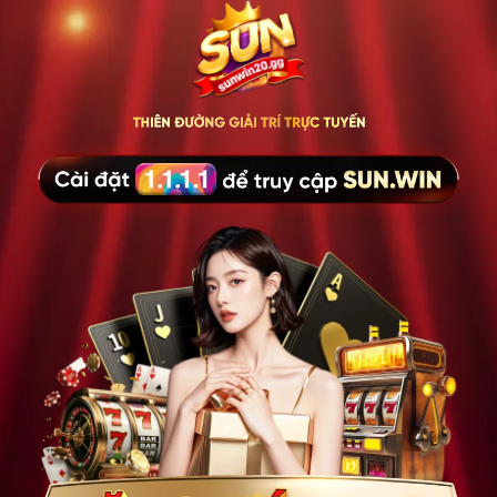
Bỏ
qua
nội
dung