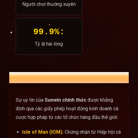
Người chơi thường xuyên
99.9%:
Tỷ lệ hài lòng
Tính pháp lý và Chứng nhận quốc tế
Sự uy tín của
Sunwin chính thức
được khẳng
định qua các giấy phép hoạt động kinh doanh cá
cược hợp pháp từ các tổ chức hàng đầu thế giới:
Isle of Man (IOM):
Chứng nhận từ Hiệp hội cá