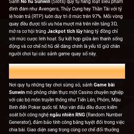
Sảnh
Nổ hũ Sunwin
(Slots) quy tụ hàng loạt siêu phẩm
đình đám như Avengers, Thủy Cung hay Thần Tài với tỷ
lệ hoàn trả (RTP) luôn duy trì ở mức trên 97%. Mỗi vòng
quay đều được tối ưu hóa mượt mà trên nền tảng 3D,
mở ra cơ hội trúng
Jackpot tích lũy
hàng tỷ đồng chỉ
với mức cược linh hoạt. Sự kết hợp giữa âm thanh sống
động và cơ chế nổ hũ dễ dàng chính là yếu tố giữ chân
người chơi tại các sảnh game quay số này.
Game Bài Sunwin – Sòng bài Casino 5 sao tích hợp
công nghệ RNG
Nơi quy tụ những tay chơi sừng sỏ, sảnh
Game bài
Sunwin
mô phỏng chân thực một Casino chuyên nghiệp
với các bộ môn truyền thống như Tiến Lên, Phỏm, Mậu
Binh đến Poker quốc tế. Mọi ván đấu đều được kiểm
soát bởi công nghệ
ngẫu nhiên RNG
(Random Number
Generator), đảm bảo tính công bằng tuyệt đối trong việc
chia bài. Giao diện sang trọng cùng cơ chế đổi thưởng