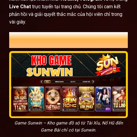
Live Chat
trực tuyến tại trang chủ. Chúng tôi cam kết
phản hồi và giải quyết thắc mắc của hội viên chỉ trong
vài giây.
Game Sunwin – Khám phá hệ sinh thái
game đổi thưởng 2026
Game Sunwin – Kho game đồ sộ từ Tài Xỉu, Nổ Hũ đến
Game Bài chỉ có tại Sunwin.