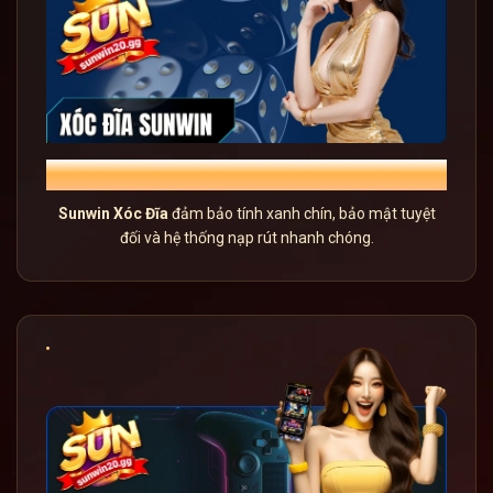
SUNWIN XÓC ĐĨA
Sunwin Xóc Đĩa
đảm bảo tính xanh chín, bảo mật tuyệt
đối và hệ thống nạp rút nhanh chóng.