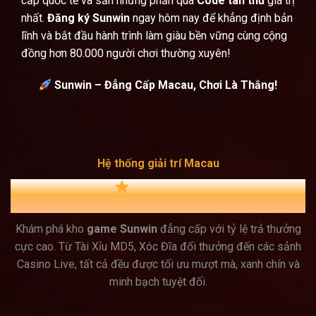
cấp quốc tế và săn những phần quà
Code tân thủ
giá trị
nhất.
Đăng ký Sunwin
ngay hôm nay để khẳng định bản
lĩnh và bắt đầu hành trình làm giàu bền vững cùng cộng
đồng hơn 80.000 người chơi thường xuyên!
Sunwin – Đẳng Cấp Macau, Chơi Là Thắng!
Hệ thống giải trí Macau
GAME SUNWIN
TOP DANH MỤC TRÒ CHƠI
HOT NHẤT 2026
Khám phá kho
game Sunwin
đẳng cấp với tỷ lệ trả thưởng
cực cao. Từ Tài Xỉu MD5, Xóc Đĩa đổi thưởng đến các sảnh
Casino Live, tất cả đều được tối ưu mượt mà, xanh chín và
minh bạch tuyệt đối.