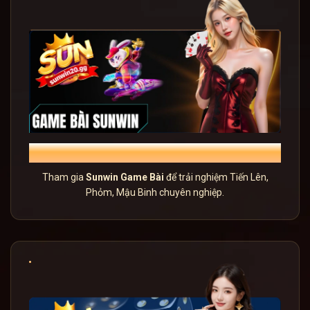
SUNWIN GAME BÀI
Tham gia
Sunwin Game Bài
để trải nghiệm Tiến Lên,
Phỏm, Mậu Binh chuyên nghiệp.