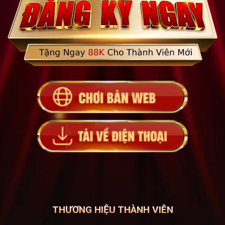
THƯƠNG HIỆU THÀNH VIÊN