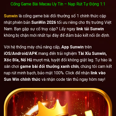
Cổng Game Bài Macau Uy Tín – Nạp Rút Tự Động 1:1
Sunwin
là cổng game bài đổi thưởng số 1 chính thức cập
nhật phiên bản
SunWin 2026
tối ưu riêng cho thị trường Việt
Nam. Bạn gặp sự cố truy cập? Lấy ngay
link tải Sunwin
không bị chặn mới nhất tại đây để đảm bảo kết nối ổn định.
Với hệ thống máy chủ nâng cấp,
App Sunwin
trên
iOS/Android/APK
mang đến trải nghiệm
Tài Xỉu Sunwin,
Xóc Đĩa, Nổ Hũ
mượt mà, tuyệt đối không giật lag. Tự hào là
sân chơi
game bài đổi thưởng xanh chín
, chúng tôi cam kết
nạp rút minh bạch, bảo mật 100%. Click để nhận
link vào
Sun Win chính thức
và nhận code tân thủ ngay hôm nay!