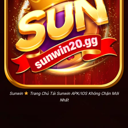
Sunwin
Trang Chủ Tải Sunwin APK/IOS Không Chặn Mới
Nhất