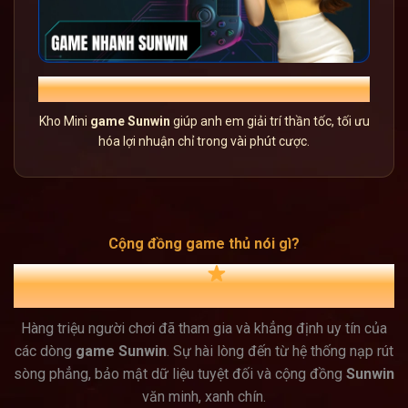
SUN WIN GAME NHANH
Kho Mini
game Sunwin
giúp anh em giải trí thần tốc, tối ưu
hóa lợi nhuận chỉ trong vài phút cược.
Cộng đồng game thủ nói gì?
TRẢI NGHIỆM SUNWIN
ĐÁNH GIÁ THỰC TẾ
TỪ HỘI VIÊN 2026
Hàng triệu người chơi đã tham gia và khẳng định uy tín của
các dòng
game Sunwin
. Sự hài lòng đến từ hệ thống nạp rút
sòng phẳng, bảo mật dữ liệu tuyệt đối và cộng đồng
Sunwin
văn minh, xanh chín.