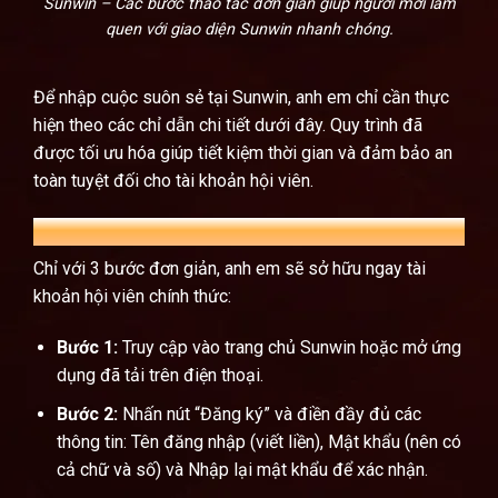
Sunwin – Các bước thao tác đơn giản giúp người mới làm
quen với giao diện Sunwin nhanh chóng.
Để nhập cuộc suôn sẻ tại Sunwin, anh em chỉ cần thực
hiện theo các chỉ dẫn chi tiết dưới đây. Quy trình đã
được tối ưu hóa giúp tiết kiệm thời gian và đảm bảo an
toàn tuyệt đối cho tài khoản hội viên.
Cách đăng ký tài khoản Sunwin: Nhận Code tân thủ
Chỉ với 3 bước đơn giản, anh em sẽ sở hữu ngay tài
khoản hội viên chính thức:
Bước 1:
Truy cập vào trang chủ Sunwin hoặc mở ứng
dụng đã tải trên điện thoại.
Bước 2:
Nhấn nút “Đăng ký” và điền đầy đủ các
thông tin: Tên đăng nhập (viết liền), Mật khẩu (nên có
cả chữ và số) và Nhập lại mật khẩu để xác nhận.