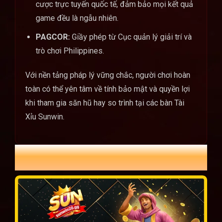
cược trực tuyến quốc tế, đảm bảo mọi kết quả
game đều là ngẫu nhiên.
PAGCOR:
Giầy phép từ Cục quản lý giải trí và
trò chơi Philippines.
Với nền tảng pháp lý vững chắc, người chơi hoàn
toàn có thể yên tâm về tính bảo mật và quyền lợi
khi tham gia săn hũ hay so trình tại các bàn
Tài
Xỉu Sunwin
.
Sunwin – Những giá trị cốt lõi làm nên
thương hiệu