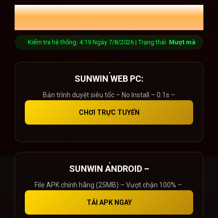
Link Tải Sunwin Chính Thức (Cập Nhật
02/2026)
Kiểm tra hệ thống:
4:19 Ngày 7/8/2026
| Trạng thái:
Mượt mà
SUNWIN WEB PC:
Bản trình duyệt siêu tốc – No Install – 0.1s –
CHƠI TRỰC TUYẾN
SUNWIN ANDROID –
File APK chính hãng (25MB) – Vượt chặn 100% –
TẢI APK NGAY