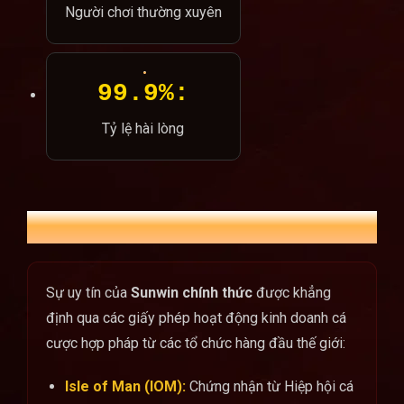
Người chơi thường xuyên
99.9%:
Tỷ lệ hài lòng
Tính pháp lý và Chứng nhận quốc tế
Sự uy tín của
Sunwin chính thức
được khẳng
định qua các giấy phép hoạt động kinh doanh cá
cược hợp pháp từ các tổ chức hàng đầu thế giới:
Isle of Man (IOM):
Chứng nhận từ Hiệp hội cá