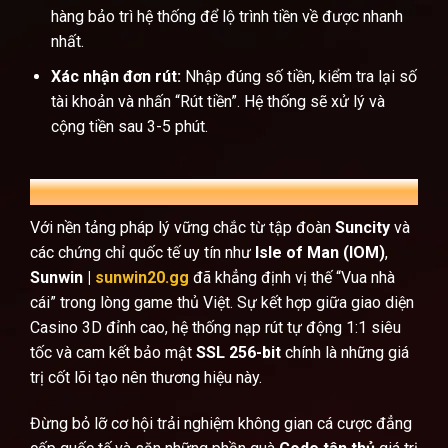
hàng bảo trì hệ thống để lộ trình tiền về được nhanh
nhất.
Xác nhận đơn rút:
Nhập đúng số tiền, kiểm tra lại số
tài khoản và nhấn “Rút tiền”. Hệ thống sẽ xử lý và
cộng tiền sau 3-5 phút.
Kết luận
Với nền tảng pháp lý vững chắc từ tập đoàn
Suncity
và
các chứng chỉ quốc tế uy tín như
Isle of Man (IOM)
,
Sunwin |
sunwin20.gg
đã khẳng định vị thế “Vua nhà
cái” trong lòng game thủ Việt. Sự kết hợp giữa giao diện
Casino 3D đỉnh cao, hệ thống nạp rút tự động 1:1 siêu
tốc và cam kết bảo mật
SSL 256-bit
chính là những giá
trị cốt lõi tạo nên thương hiệu này.
Đừng bỏ lỡ cơ hội trải nghiệm không gian cá cược đẳng