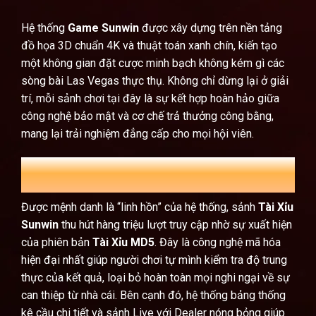
Hệ thống
Game Sunwin
được xây dựng trên nền tảng
đồ họa 3D chuẩn 4K và thuật toán xanh chín, kiến tạo
một không gian đặt cược minh bạch không kém gì các
sòng bài Las Vegas thực thụ. Không chỉ dừng lại ở giải
trí, mỗi sảnh chơi tại đây là sự kết hợp hoàn hảo giữa
công nghệ bảo mật và cơ chế trả thưởng công bằng,
mang lại trải nghiệm đẳng cấp cho mọi hội viên.
Tài Xỉu Sunwin – Sảnh cược xanh chín với thuật toán
MD5 minh bạch
Được mệnh danh là “linh hồn” của hệ thống, sảnh
Tài Xỉu
Sunwin
thu hút hàng triệu lượt truy cập nhờ sự xuất hiện
của phiên bản
Tài Xỉu MD5
. Đây là công nghệ mã hóa
hiện đại nhất giúp người chơi tự mình kiểm tra độ trung
thực của kết quả, loại bỏ hoàn toàn mọi nghi ngại về sự
can thiệp từ nhà cái. Bên cạnh đó, hệ thống bảng thống
kê cầu chi tiết và sảnh Live với Dealer nóng bỏng giúp