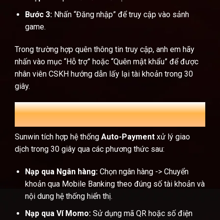
Bước 3:
Nhấn “Đăng nhập” để truy cập vào sảnh
game.
Trong trường hợp quên thông tin truy cập, anh em hãy
nhấn vào mục “Hỗ trợ” hoặc “Quên mật khẩu” để được
nhân viên CSKH hướng dẫn lấy lại tài khoản trong 30
giây.
Hướng dẫn nạp tiền Sunwin: An toàn và Tự động
24/7
Sunwin tích hợp hệ thống
Auto-Payment
xử lý giao
dịch trong 30 giây qua các phương thức sau:
Nạp qua Ngân hàng:
Chọn ngân hàng -> Chuyển
khoản qua Mobile Banking theo đúng số tài khoản và
nội dung hệ thống hiển thị.
Nạp qua Ví Momo:
Sử dụng mã QR hoặc số điện