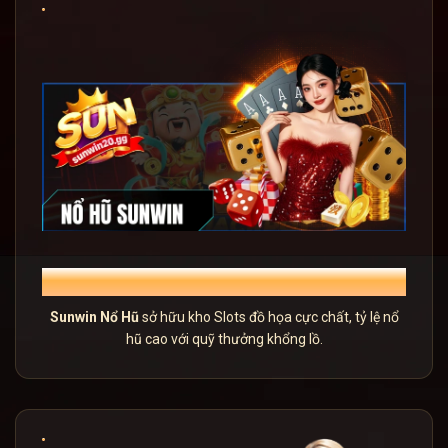
SUNWIN NỔ HŨ
Sunwin Nổ Hũ
sở hữu kho Slots đồ họa cực chất, tỷ lệ nổ
hũ cao với quỹ thưởng khổng lồ.