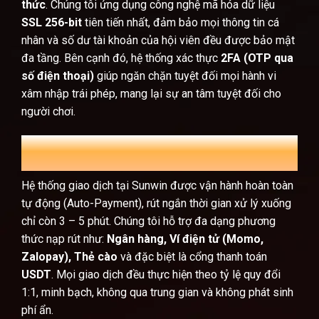
thức
. Chúng tôi ứng dụng công nghệ mã hóa dữ liệu
SSL 256-bit
tiên tiến nhất, đảm bảo mọi thông tin cá
nhân và số dư tài khoản của hội viên đều được bảo mật
đa tầng. Bên cạnh đó, hệ thống xác thực
2FA (OTP qua
số điện thoại)
giúp ngăn chặn tuyệt đối mọi hành vi
xâm nhập trái phép, mang lại sự an tâm tuyệt đối cho
người chơi.
Tốc độ nạp rút “thần tốc”: Đa dạng phương thức
thanh toán
Hệ thống giao dịch tại Sunwin được vận hành hoàn toàn
tự động (Auto-Payment), rút ngắn thời gian xử lý xuống
chỉ còn 3 – 5 phút. Chúng tôi hỗ trợ đa dạng phương
thức nạp rút như:
Ngân hàng, Ví điện tử (Momo,
Zalopay), Thẻ cào
và đặc biệt là cổng thanh toán
USDT
. Mọi giao dịch đều thực hiện theo tỷ lệ quy đổi
1:1, minh bạch, không qua trung gian và không phát sinh
phí ẩn.