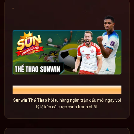
SUNWIN THỂ THAO
Sunwin Thể Thao
hội tụ hàng ngàn trận đấu mỗi ngày với
tỷ lệ kèo cá cược cạnh tranh nhất.