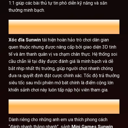
1:1 giúp các bài thủ tự tin phô diễn kỹ năng và săn
thưởng minh bạch.
Xóc Đĩa Sunwin – Trải nghiệm dân gian tinh tế trên
nền tảng 3D
Xóc đĩa Sunwin
tái hiện hoàn hảo trò chơi dân gian
quen thuộc nhưng được nâng cấp bởi giao diện 3D tinh
tế và âm thanh quân vị va chạm chân thực. Hệ thống soi
cầu chẵn lẻ tại đây được đánh giá là minh bạch và dễ
bắt nhịp nhất thị trường, giúp người chơi nhanh chóng
đưa ra quyết định đặt cược chính xác. Tốc độ trả thưởng
siêu tốc sau mỗi phiên mở bát chính là điểm cộng lớn
khiến sảnh chơi này luôn tấp nập hội viên tham gia.
Game Nhanh Sunwin – Giải trí siêu tốc cho người
chơi bận rộn
Dành riêng cho những anh em ưa thích phong cách
“đánh nhanh thắng nhanh”, sảnh
Mini Games Sunwin