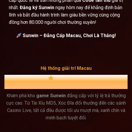
cấp quốc tế và săn những phần quà
Code tân thủ
giá trị
nhất.
Đăng ký Sunwin
ngay hôm nay để khẳng định bản
lĩnh và bắt đầu hành trình làm giàu bền vững cùng cộng
đồng hơn 80.000 người chơi thường xuyên!
Sunwin – Đẳng Cấp Macau, Chơi Là Thắng!
Hệ thống giải trí Macau
GAME SUNWIN
TOP DANH MỤC TRÒ CHƠI
HOT NHẤT 2026
Khám phá kho
game Sunwin
đẳng cấp với tỷ lệ trả thưởng
cực cao. Từ Tài Xỉu MD5, Xóc Đĩa đổi thưởng đến các sảnh
Casino Live, tất cả đều được tối ưu mượt mà, xanh chín và
minh bạch tuyệt đối.