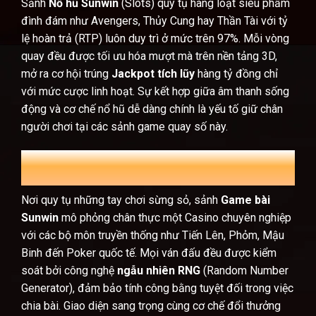
Sảnh
Nổ hũ Sunwin
(Slots) quy tụ hàng loạt siêu phẩm
đình đám như Avengers, Thủy Cung hay Thần Tài với tỷ
lệ hoàn trả (RTP) luôn duy trì ở mức trên 97%. Mỗi vòng
quay đều được tối ưu hóa mượt mà trên nền tảng 3D,
mở ra cơ hội trúng
Jackpot tích lũy
hàng tỷ đồng chỉ
với mức cược linh hoạt. Sự kết hợp giữa âm thanh sống
động và cơ chế nổ hũ dễ dàng chính là yếu tố giữ chân
người chơi tại các sảnh game quay số này.
Game Bài Sunwin – Sòng bài Casino 5 sao tích hợp
công nghệ RNG
Nơi quy tụ những tay chơi sừng sỏ, sảnh
Game bài
Sunwin
mô phỏng chân thực một Casino chuyên nghiệp
với các bộ môn truyền thống như Tiến Lên, Phỏm, Mậu
Binh đến Poker quốc tế. Mọi ván đấu đều được kiểm
soát bởi công nghệ
ngẫu nhiên RNG
(Random Number
Generator), đảm bảo tính công bằng tuyệt đối trong việc
chia bài. Giao diện sang trọng cùng cơ chế đổi thưởng