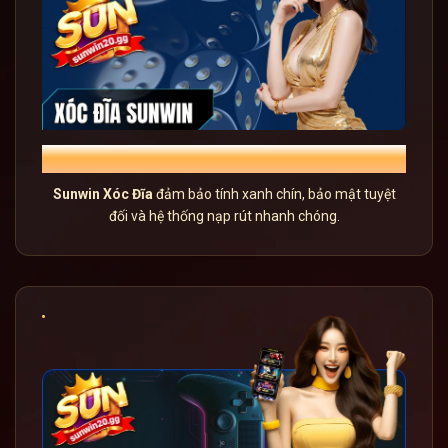
SUNWIN XÓC ĐĨA
Sunwin Xóc Đĩa
đảm bảo tính xanh chín, bảo mật tuyệt
đối và hệ thống nạp rút nhanh chóng.