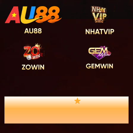
SUNWIN BEER CITY
TRANG CHỦ
TẢI SUNWIN APK/IOS CHÍNH THỨC
T8/026