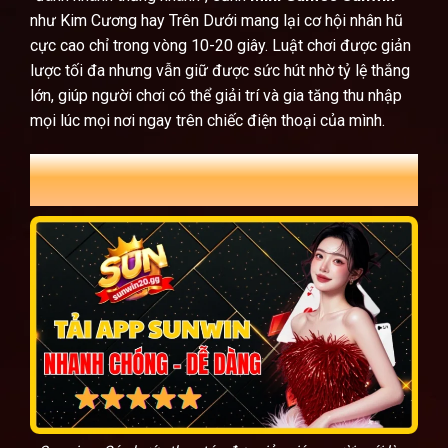
như Kim Cương hay Trên Dưới mang lại cơ hội nhân hũ
cực cao chỉ trong vòng 10-20 giây. Luật chơi được giản
lược tối đa nhưng vẫn giữ được sức hút nhờ tỷ lệ thắng
lớn, giúp người chơi có thể giải trí và gia tăng thu nhập
mọi lúc mọi nơi ngay trên chiếc điện thoại của mình.
Hướng dẫn thao tác cơ bản tại Sunwin cho
người mới bắt đầu