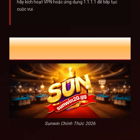
hãy kích hoạt VPN hoặc ứng dụng 1.1.1.1 để tiếp tục
cuộc vui.
TỔNG QUAN VỀ SUNWIN – SÒNG BÀI
ĐẲNG CẤP THẾ GIỚI
Sunwin Chính Thức 2026