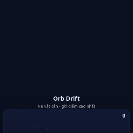
Orb Drift
Né vật cản · ghi điểm cao nhất
0