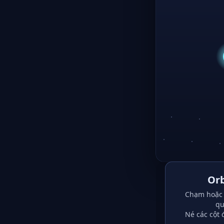
Orb
Chạm hoặc 
qu
Né các cột 