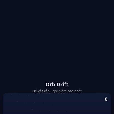
Orb Drift
Né vật cản · ghi điểm cao nhất
0