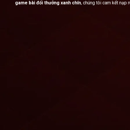
game bài đổi thưởng xanh chín
, chúng tôi cam kết nạp