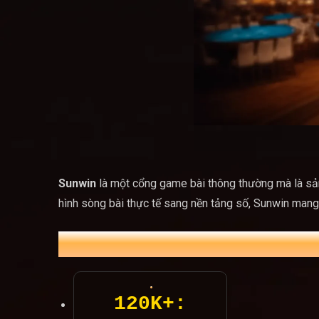
Sunwin
là một cổng game bài thông thường mà là s
hình sòng bài thực tế sang nền tảng số,
Sunwin
mang 
Thống kê ấn tượng tại Sunwin 2026
120K+: