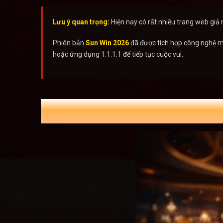
Lưu ý quan trọng:
Hiện nay có rất nhiều trang web gi
Phiên bản
Sun Win 2026
đã được tích hợp công nghệ m
hoặc ứng dụng 1.1.1.1 để tiếp tục cuộc vui.
TỔNG QUAN