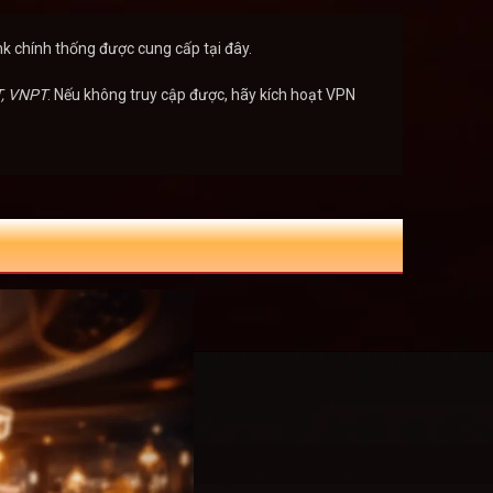
nk chính thống được cung cấp tại đây.
T, VNPT
. Nếu không truy cập được, hãy kích hoạt VPN
P THẾ GIỚI