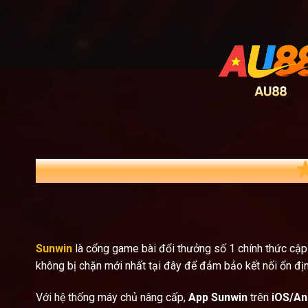
SUNWIN BEER CITY
Sunwin
là cổng game bài đổi thưởng số 1 chính thức cập
không bị chặn mới nhất tại đây để đảm bảo kết nối ổn địn
Với hệ thống máy chủ nâng cấp,
App Sunwin
trên
iOS/An