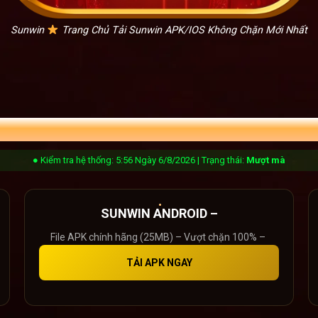
Sunwin
Trang Chủ Tải Sunwin APK/IOS Không Chặn Mới Nhất
ập Nhật 02/2026)
Kiểm tra hệ thống:
5:56 Ngày 6/8/2026
| Trạng thái:
Mượt mà
SUNWIN ANDROID –
File APK chính hãng (25MB) – Vượt chặn 100% –
TẢI APK NGAY