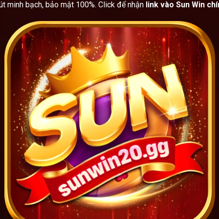
 rút minh bạch, bảo mật 100%. Click để nhận
link vào Sun Win ch