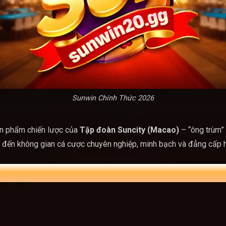
Sunwin Chính Thức 2026
ản phẩm chiến lược của
Tập đoàn Suncity (Macao)
– “ông trùm”
đến không gian cá cược chuyên nghiệp, minh bạch và đẳng cấp h