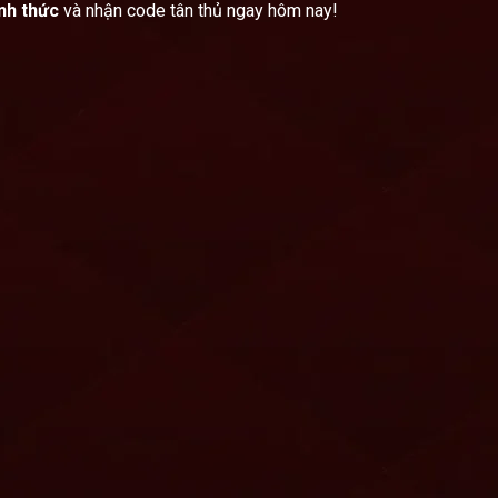
ính thức
và nhận code tân thủ ngay hôm nay!