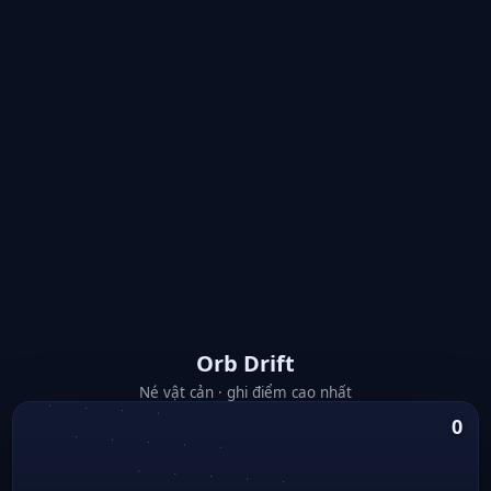
Orb Drift
Né vật cản · ghi điểm cao nhất
0