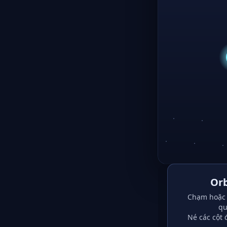
Orb
Chạm hoặc 
qu
Né các cột 