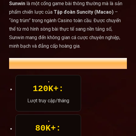
Sunwin
là một cổng game bài thông thường mà là sản
phẩm chiến lược của
Tập đoàn Suncity (Macao)
–
“ông trùm” trong ngành Casino toàn cầu. Được chuyển
thể từ mô hình sòng bài thực tế sang nền tảng số,
Sunwin
mang đến không gian cá cược chuyên nghiệp,
minh bạch và đẳng cấp hoàng gia.
Thống kê ấn tượng tại Sunwin 2026
120K+:
Lượt truy cập/tháng
80K+: