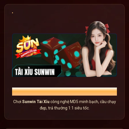
SUNWIN TÀI XỈU
Chơi
Sunwin Tài Xỉu
công nghệ MD5 minh bạch, cầu chạy
đẹp, trả thưởng 1:1 siêu tốc.