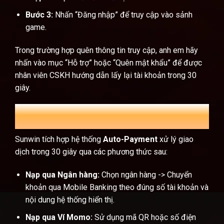
Bước 3:
Nhấn “Đăng nhập” để truy cập vào sảnh
game.
Trong trường hợp quên thông tin truy cập, anh em hãy
nhấn vào mục “Hỗ trợ” hoặc “Quên mật khẩu” để được
nhân viên CSKH hướng dẫn lấy lại tài khoản trong 30
giây.
Hướng dẫn nạp tiền Sunwin: An toàn và Tự động
24/7
Sunwin tích hợp hệ thống
Auto-Payment
xử lý giao
dịch trong 30 giây qua các phương thức sau:
Nạp qua Ngân hàng:
Chọn ngân hàng -> Chuyển
khoản qua Mobile Banking theo đúng số tài khoản và
nội dung hệ thống hiển thị.
Nạp qua Ví Momo:
Sử dụng mã QR hoặc số điện