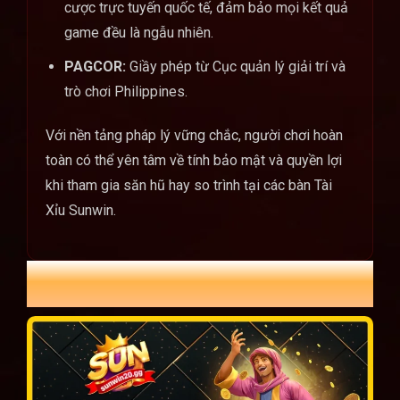
cược trực tuyến quốc tế, đảm bảo mọi kết quả
game đều là ngẫu nhiên.
PAGCOR:
Giầy phép từ Cục quản lý giải trí và
trò chơi Philippines.
Với nền tảng pháp lý vững chắc, người chơi hoàn
toàn có thể yên tâm về tính bảo mật và quyền lợi
khi tham gia săn hũ hay so trình tại các bàn
Tài
Xỉu Sunwin
.
Sunwin – Những giá trị cốt lõi làm nên
thương hiệu