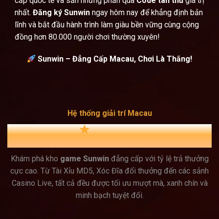
cấp quốc tế và săn những phần quà
Code tân thủ
giá trị
nhất.
Đăng ký Sunwin
ngay hôm nay để khẳng định bản
lĩnh và bắt đầu hành trình làm giàu bền vững cùng cộng
đồng hơn 80.000 người chơi thường xuyên!
Sunwin – Đẳng Cấp Macau, Chơi Là Thắng!
Hệ thống giải trí Macau
GAME SUNWIN
TOP DANH MỤC TRÒ CHƠI
HOT NHẤT 2026
Khám phá kho
game Sunwin
đẳng cấp với tỷ lệ trả thưởng
cực cao. Từ Tài Xỉu MD5, Xóc Đĩa đổi thưởng đến các sảnh
Casino Live, tất cả đều được tối ưu mượt mà, xanh chín và
minh bạch tuyệt đối.