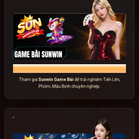
SUNWIN GAME BÀI
Tham gia
Sunwin Game Bài
để trải nghiệm Tiến Lên,
Phỏm, Mậu Binh chuyên nghiệp.