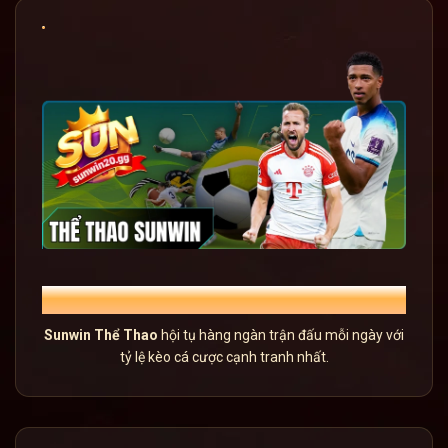
SUNWIN THỂ THAO
Sunwin Thể Thao
hội tụ hàng ngàn trận đấu mỗi ngày với
tỷ lệ kèo cá cược cạnh tranh nhất.