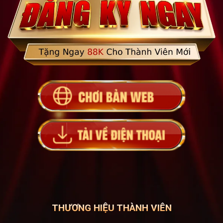
THƯƠNG HIỆU THÀNH VIÊN