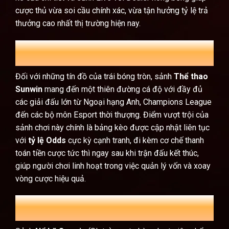
cược thủ vừa soi cầu chính xác, vừa tận hưởng tỷ lệ trả
thưởng cao nhất thị trường hiện nay.
Thể Thao Sunwin – Tỷ lệ Odds cạnh tranh và bảng
kèo đa dạng
Đối với những tín đồ của trái bóng tròn, sảnh
Thể thao
Sunwin
mang đến một thiên đường cá độ với đầy đủ
các giải đấu lớn từ Ngoại hạng Anh, Champions League
đến các bộ môn Esport thời thượng. Điểm vượt trội của
sảnh chơi này chính là bảng kèo được cập nhật liên tục
với
tỷ lệ Odds
cực kỳ cạnh tranh, đi kèm cơ chế thanh
toán tiền cược tức thì ngay sau khi trận đấu kết thúc,
giúp người chơi linh hoạt trong việc quản lý vốn và xoay
vòng cược hiệu quả.
Nổ Hũ Sunwin – Kho Slots Jackpot hàng tỷ đồng với
đồ họa sắc nét