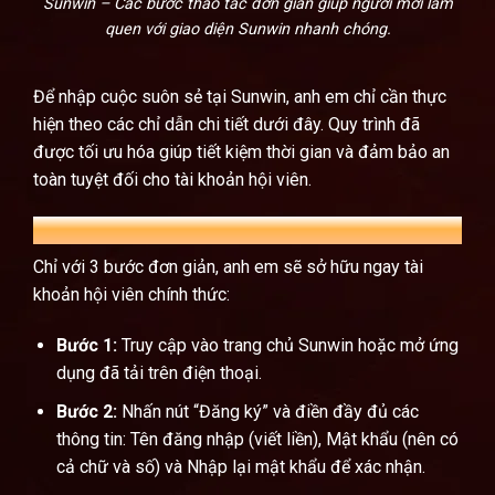
Sunwin – Các bước thao tác đơn giản giúp người mới làm
quen với giao diện Sunwin nhanh chóng.
Để nhập cuộc suôn sẻ tại Sunwin, anh em chỉ cần thực
hiện theo các chỉ dẫn chi tiết dưới đây. Quy trình đã
được tối ưu hóa giúp tiết kiệm thời gian và đảm bảo an
toàn tuyệt đối cho tài khoản hội viên.
Cách đăng ký tài khoản Sunwin: Nhận Code tân thủ
Chỉ với 3 bước đơn giản, anh em sẽ sở hữu ngay tài
khoản hội viên chính thức:
Bước 1:
Truy cập vào trang chủ Sunwin hoặc mở ứng
dụng đã tải trên điện thoại.
Bước 2:
Nhấn nút “Đăng ký” và điền đầy đủ các
thông tin: Tên đăng nhập (viết liền), Mật khẩu (nên có
cả chữ và số) và Nhập lại mật khẩu để xác nhận.